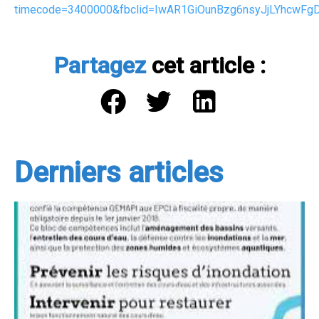
timecode=3400000&fbclid=IwAR1GiOunBzg6nsyJjLYhcwFg
Partagez
cet article :
Derniers articles