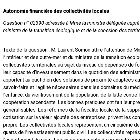
Autonomie financière des collectivités locales
Question n° 02390 adressée à Mme la ministre déléguée auprès d
ministre de la transition écologique et de la cohésion des territo
Texte de la question : M. Laurent Somon attire l’attention de 
l’intérieur et des outre-mer et du ministre de la transition éco
collectivités territoriales au sujet du niveau de dépenses de f
leur capacité d’investissement dans le quotidien des adminis
apportent au quotidien des solutions de proximité adaptées au
savoir-faire et l’agilité nécessaires dans les domaines du médic
l’enfance, du vieillissement de la population, de la lutte contr
coopération ascendante. Les bonnes pratiques ont fait leur preu
généralisables. Les réformes de la fiscalité locale, de la suppre
cotisation sur la valeur ajoutée des entreprises, privent les c
propre. Les collectivités locales représentent un cinquième de
quarts de l’investissement public civil. Les collectivités repr
l’endettement du pays. Les investissements de proximité per