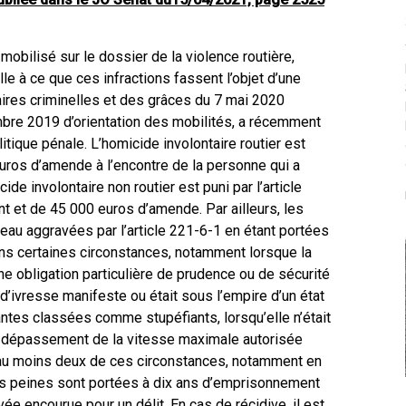
mobilisé sur le dossier de la violence routière,
le à ce que ces infractions fassent l’objet d’une
faires criminelles et des grâces du 7 mai 2020
embre 2019 d’orientation des mobilités, a récemment
itique pénale. L’homicide involontaire routier est
uros d’amende à l’encontre de la personne qui a
ide involontaire non routier est puni par l’article
 et de 45 000 euros d’amende. Par ailleurs, les
veau aggravées par l’article 221-6-1 en étant portées
s certaines circonstances, notamment lorsque la
 obligation particulière de prudence ou de sécurité
t d’ivresse manifeste ou était sous l’empire d’un état
antes classées comme stupéfiants, lorsqu’elle n’était
un dépassement de la vitesse maximale autorisée
c au moins deux de ces circonstances, notamment en
es peines sont portées à dix ans d’emprisonnement
vée encourue pour un délit. En cas de récidive, il est