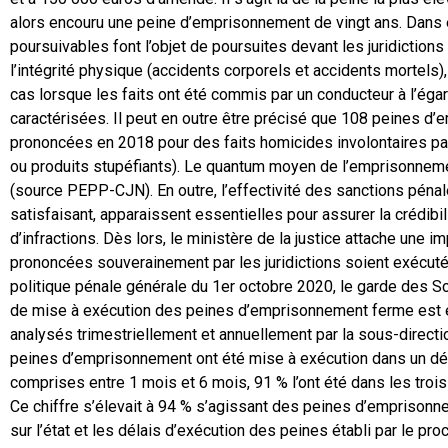
alors encouru une peine d’emprisonnement de vingt ans. Dans e
poursuivables font l’objet de poursuites devant les juridictions 
l’intégrité physique (accidents corporels et accidents mortel
cas lorsque les faits ont été commis par un conducteur à l’ég
caractérisées. Il peut en outre être précisé que 108 peines d’
prononcées en 2018 pour des faits homicides involontaires pa
ou produits stupéfiants). Le quantum moyen de l’emprisonnem
(source PEPP-CJN). En outre, l’effectivité des sanctions péna
satisfaisant, apparaissent essentielles pour assurer la crédibilit
d’infractions. Dès lors, le ministère de la justice attache une i
prononcées souverainement par les juridictions soient exécutée
politique pénale générale du 1er octobre 2020, le garde des Sc
de mise à exécution des peines d’emprisonnement ferme est en
analysés trimestriellement et annuellement par la sous-directi
peines d’emprisonnement ont été mise à exécution dans un dé
comprises entre 1 mois et 6 mois, 91 % l’ont été dans les troi
Ce chiffre s’élevait à 94 % s’agissant des peines d’emprisonn
sur l’état et les délais d’exécution des peines établi par le p