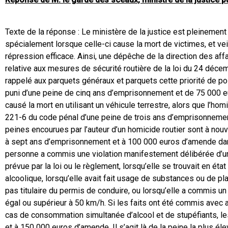
Texte de la réponse : Le ministère de la justice est pleinement 
spécialement lorsque celle-ci cause la mort de victimes, et veil
répression efficace. Ainsi, une dépêche de la direction des af
relative aux mesures de sécurité routière de la loi du 24 déc
rappelé aux parquets généraux et parquets cette priorité de pol
puni d’une peine de cinq ans d’emprisonnement et de 75 000 e
causé la mort en utilisant un véhicule terrestre, alors que l’homic
221-6 du code pénal d’une peine de trois ans d’emprisonnement
peines encourues par l’auteur d’un homicide routier sont à nou
à sept ans d’emprisonnement et à 100 000 euros d’amende dan
personne a commis une violation manifestement délibérée d’une
prévue par la loi ou le règlement, lorsqu’elle se trouvait en éta
alcoolique, lorsqu’elle avait fait usage de substances ou de pl
pas titulaire du permis de conduire, ou lorsqu’elle a commis 
égal ou supérieur à 50 km/h. Si les faits ont été commis ave
cas de consommation simultanée d’alcool et de stupéfiants, l
et à 150 000 euros d’amende. Il s’agit là de la peine la plus éle