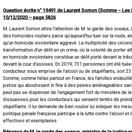
Question écrite n° 19491 de Laurent Somon (
Somme – Les Ré
10/12/2020 – page 5826
M. Laurent Somon attire l’attention de M. le garde des sceaux, m
des homicides routiers parce qu’aujourd’hui tuer sur la route, 
qu’un homicide involontaire aggravé. La multiplicité des circon
transformation d’un délit en un crime, où la volonté de porter att
en homicide involontaire constitue un délit porté devant le tribu
devant la cour d’assises. En 2019, 731 personnes ont été tuée
conducteur sous emprise de l’alcool ou de stupéfiants, soit 23 
Somme, comme hélas partout en France, les familles endeuill
justice qui aboutissent in fine à des peines aménageables sans
peut pas se dispenser de l’engagement fort du ministère de l
dissuasives pour les conducteurs qui seraient tentés de prendr
stupéfiants. Il lui demande de bien vouloir lui indiquer les m
politique pénale française participe à la lutte contre l’alcool 
effectives et exemplaires.
Réponse de M. le garde des sceaux, ministre de la justice
p