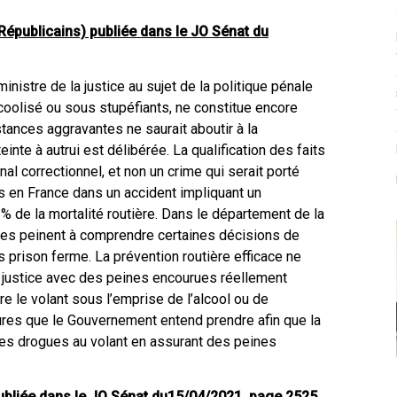
publicains) publiée dans le JO Sénat du
inistre de la justice au sujet de la politique pénale
alcoolisé ou sous stupéfiants, ne constitue encore
stances aggravantes ne saurait aboutir à la
einte à autrui est délibérée. La qualification des faits
nal correctionnel, et non un crime qui serait porté
s en France dans un accident impliquant un
% de la mortalité routière. Dans le département de la
ées peinent à comprendre certaines décisions de
 prison ferme. La prévention routière efficace ne
a justice avec des peines encourues réellement
e le volant sous l’emprise de l’alcool ou de
esures que le Gouvernement entend prendre afin que la
et les drogues au volant en assurant des peines
ubliée dans le JO Sénat du
15/04/2021, page 2525